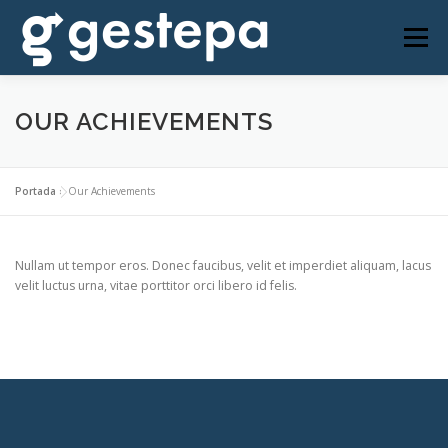
Saltar
al
Menú
contenido
NOSOTROS
SERVICIOS
CONTACTO
OUR ACHIEVEMENTS
ACCESO CLIENTES
Portada
»
Our Achievements
Nullam ut tempor eros. Donec faucibus, velit et imperdiet aliquam, lacus
velit luctus urna, vitae porttitor orci libero id felis.