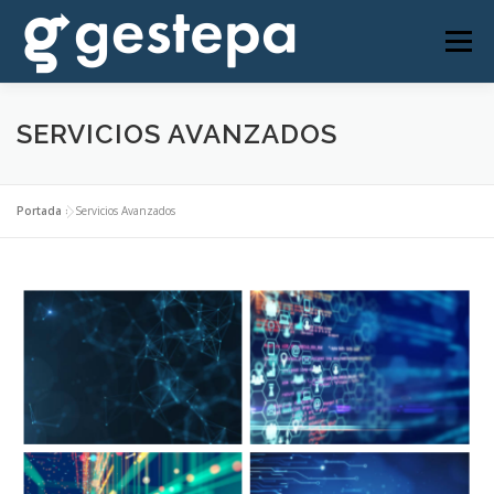
Saltar
al
Menú
contenido
NOSOTROS
SERVICIOS
CONTACTO
SERVICIOS AVANZADOS
ACCESO CLIENTES
Portada
»
Servicios Avanzados